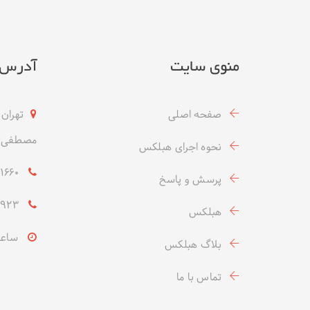
منوی سایت
آدرس
صفحه اصلی
تهران،
مصطفی خ
نحوه اجرای هبلکس
09937831660- (۹۸+)
پرسش و پاسخ
021-22449923- (۹۸+)
هبلکس
ساعت کار
بلاگ هبلکس
تماس با ما