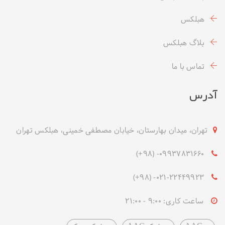
هبلکس
بلاگ هبلکس
تماس با ما
آدرس
تهران، میدان بهارستان، خیابان مصطفی خمینی، هبلکس تهران
09937831660- (۹۸+)
021-22449923- (۹۸+)
ساعت کاری: 9:00 - 21:00