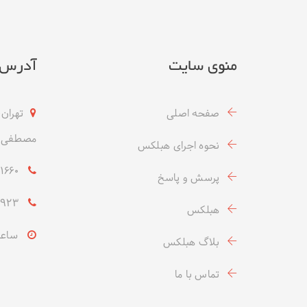
منوی سایت
آدرس
صفحه اصلی
تهران،
مصطفی خ
نحوه اجرای هبلکس
09937831660- (۹۸+)
پرسش و پاسخ
021-22449923- (۹۸+)
هبلکس
ساعت کار
بلاگ هبلکس
تماس با ما