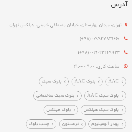
آدرس
تهران، میدان بهارستان، خیابان مصطفی خمینی، هبلکس تهران
09937831660- (۹۸+)
021-22449923- (۹۸+)
ساعت کاری: 9:00 - 21:00
AAC
بلوک AAC
بلوک سبک
بلوک سبک AAC
بلوک سبک ساختمانی
بلوک سبک هبلکس
بلوک هبلکس
پودر آلومینیوم
ثرمستون
چسب بلوک