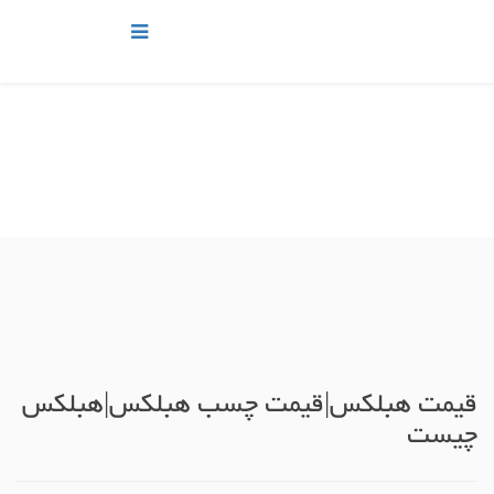
شما اینجا هستید:
خانه
بلاگ هبلکس
بلاگ هبلکس
قیمت هبلکس|قیمت چسب هبلکس|هبلکس
چیست