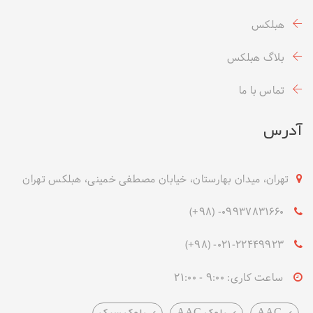
هبلکس
بلاگ هبلکس
تماس با ما
آدرس
تهران، میدان بهارستان، خیابان مصطفی خمینی، هبلکس تهران
09937831660- (۹۸+)
021-22449923- (۹۸+)
ساعت کاری: 9:00 - 21:00