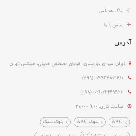
بلاگ هبلکس
تماس با ما
آدرس
تهران، میدان بهارستان، خیابان مصطفی خمینی، هبلکس تهران
09937831660- (۹۸+)
021-22449923- (۹۸+)
ساعت کاری: 9:00 - 21:00
AAC
بلوک AAC
بلوک سبک